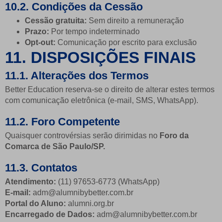
10.2. Condições da Cessão
Cessão gratuita:
Sem direito a remuneração
Prazo:
Por tempo indeterminado
Opt-out:
Comunicação por escrito para exclusão
11. DISPOSIÇÕES FINAIS
11.1. Alterações dos Termos
Better Education reserva-se o direito de alterar estes termos
com comunicação eletrônica (e-mail, SMS, WhatsApp).
11.2. Foro Competente
Quaisquer controvérsias serão dirimidas no
Foro da
Comarca de São Paulo/SP.
11.3. Contatos
Atendimento:
(11)
97653-6773
(WhatsApp)
E-mail:
adm@alumnibybetter.com.br
Portal do Aluno:
alumni.org.br
Encarregado de Dados:
adm@alumnibybetter.com.br