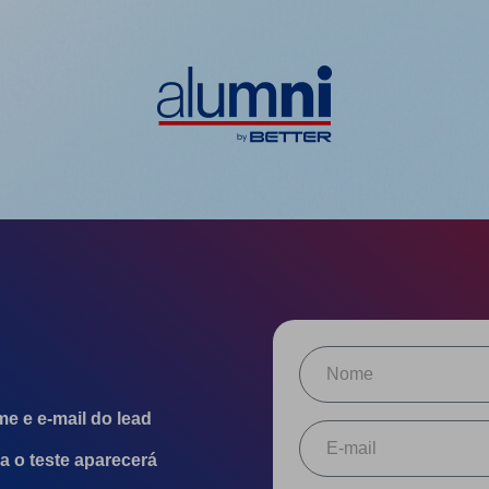
e e e-mail do lead
a o teste aparecerá