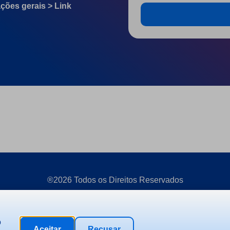
ções gerais > Link
®2026 Todos os Direitos Reservados
o
Aceitar
Recusar