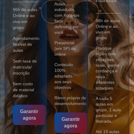
mundos
Aulas
96h de aulas
individuais,
com horários
Online e ao
96h de aulas
fixos
vivo em
Online e ao
definidos por
grupo
vivo em
você
grupo
Agendamento
Presencial
flexível de
Pratique
(em SP) ou
aulas
inglês com
online
situações
Sem taxa de
Conteúdo
reais, ganhe
matrícula/
100%
confiança e
inscrição
adaptado
ouça
aos seus
diferentes
Sem custo
objetivos
sotaques.
de material
didático
Ritmo próprio de
A cada 5
desenvolvimento
aulas em
grupo, 1 aula
Garantir
particular é
agora
Garantir
liberada.
agora
Até 19 aulas