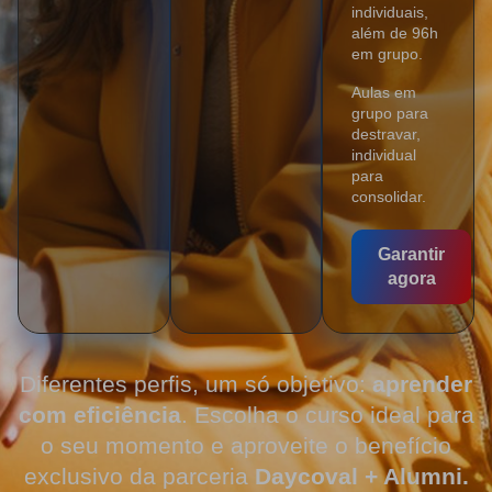
individuais,
além de 96h
em grupo.
Aulas em
grupo para
destravar,
individual
para
consolidar.
Garantir
agora
Diferentes perfis, um só objetivo:
aprender
com eficiência
. Escolha o curso ideal para
o seu momento e aproveite o benefício
exclusivo da parceria
Daycoval + Alumni.