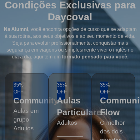
Condições Exclusivas para
Daycoval
Na Alumni
, você encontra opções de curso que se adaptam
à sua rotina, aos seus objetivos e ao seu momento de vida.
Seja para evoluir profissionalmente, conquistar mais
segurança em viagens ou simplesmente viver o inglês no
dia a dia, aqui tem um
formato pensado para você.
35%
35%
35%
OFF
OFF
OFF
Aulas
Communi
Community
Aulas em
Particulares
Flow
grupo –
Adultos
O melhor
Adultos
dos dois