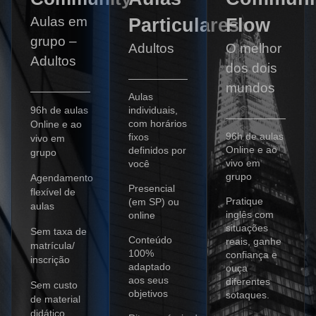
Aulas em
Particulares
Flow
grupo –
Adultos
O melhor
Adultos
dos dois
mundos
Aulas
96h de aulas
individuais,
com horários
Online e ao
96h de aulas
fixos
vivo em
Online e ao
definidos por
grupo
vivo em
você
grupo
Agendamento
Presencial
flexível de
Pratique
(em SP) ou
aulas
inglês com
online
situações
Sem taxa de
Conteúdo
reais, ganhe
matrícula/
100%
confiança e
inscrição
adaptado
ouça
aos seus
diferentes
Sem custo
objetivos
sotaques.
de material
didático