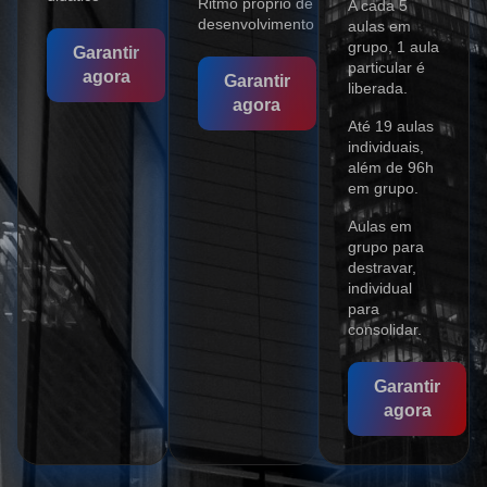
Ritmo próprio de
A cada 5
desenvolvimento
aulas em
grupo, 1 aula
Garantir
particular é
agora
Garantir
liberada.
agora
Até 19 aulas
individuais,
além de 96h
em grupo.
Aulas em
grupo para
destravar,
individual
para
consolidar.
Garantir
agora