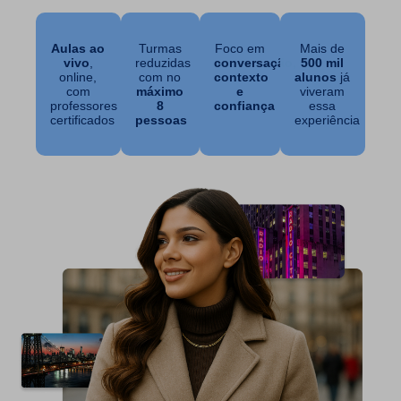
Aulas ao
Turmas
Foco em
Mais de
vivo
,
reduzidas
conversação,
500 mil
online,
com no
contexto
alunos
já
com
máximo
e
viveram
professores
8
confiança
essa
certificados
pessoas
experiência