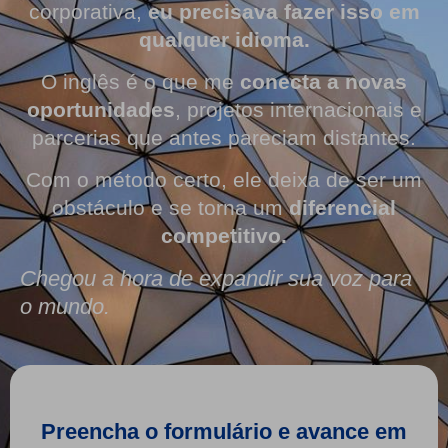
corporativa,
eu precisava fazer isso em
qualquer idioma.
O inglês é o que me
conecta a novas
oportunidades
, projetos internacionais e
parcerias que antes pareciam distantes.
Com o método certo, ele deixa de ser um
obstáculo e se torna um
diferencial
competitivo.
Chegou a hora de expandir sua voz para
o mundo.
Preencha o formulário e avance em